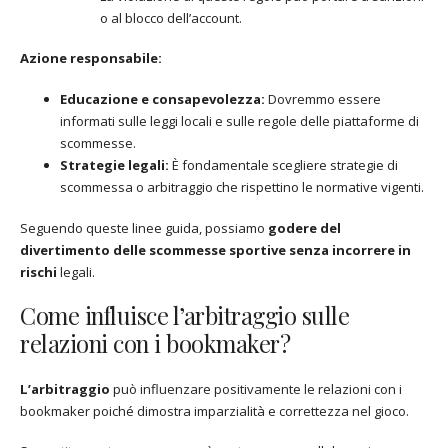
o al blocco dell’account.
Azione responsabile:
Educazione e consapevolezza:
Dovremmo essere
informati sulle leggi locali e sulle regole delle piattaforme di
scommesse.
Strategie legali:
È fondamentale scegliere strategie di
scommessa o arbitraggio che rispettino le normative vigenti.
Seguendo queste linee guida, possiamo
godere del
divertimento delle scommesse sportive senza incorrere in
rischi
legali.
Come influisce l’arbitraggio sulle
relazioni con i bookmaker?
L’arbitraggio
può influenzare positivamente le relazioni con i
bookmaker poiché dimostra imparzialità e correttezza nel gioco.