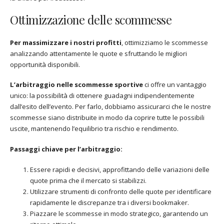
Ottimizzazione delle scommesse
Per massimizzare i nostri profitti
, ottimizziamo le scommesse
analizzando attentamente le quote e sfruttando le migliori
opportunità disponibili.
L’arbitraggio nelle scommesse sportive
ci offre un vantaggio
unico: la possibilità di ottenere guadagni indipendentemente
dall’esito dell’evento. Per farlo, dobbiamo assicurarci che le nostre
scommesse siano distribuite in modo da coprire tutte le possibili
uscite, mantenendo l’equilibrio tra rischio e rendimento.
Passaggi chiave per l’arbitraggio:
Essere rapidi e decisivi, approfittando delle variazioni delle
quote prima che il mercato si stabilizzi.
Utilizzare strumenti di confronto delle quote per identificare
rapidamente le discrepanze tra i diversi bookmaker.
Piazzare le scommesse in modo strategico, garantendo un