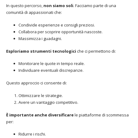
In questo percorso,
non siamo soli
. Facciamo parte di una
comunità di appassionati che:
Condivide esperienze e consigli preziosi.
Collabora per scoprire opportunità nascoste.
Massimizza i guadagni.
Esploriamo strumenti tecnologici
che ci permettono di:
Monitorare le quote in tempo reale.
Individuare eventuali discrepanze.
Questo approccio ci consente di:
Ottimizzare le strategie.
Avere un vantaggio competitivo.
È importante anche diversificare
le piattaforme di scommessa
per:
Ridurre i rischi.