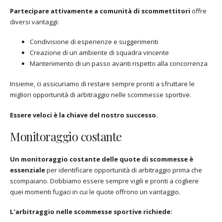
Partecipare attivamente a comunità di scommettitori
offre
diversi vantaggi:
Condivisione di esperienze e suggerimenti
Creazione di un ambiente di squadra vincente
Mantenimento di un passo avanti rispetto alla concorrenza
Insieme, ci assicuriamo di restare sempre pronti a sfruttare le
migliori opportunità di arbitraggio nelle scommesse sportive.
Essere veloci è la chiave del nostro successo.
Monitoraggio costante
Un monitoraggio costante delle quote di scommesse è
essenziale
per identificare opportunità di arbitraggio prima che
scompaiano. Dobbiamo essere sempre vigili e pronti a cogliere
quei momenti fugaci in cui le quote offrono un vantaggio.
L’arbitraggio nelle scommesse sportive richiede: