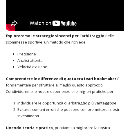
Esploreremo le strategie vincenti per l’arbitraggio
nelle
scommesse sportive, un metodo che richiede:
Precisione
Analisi attenta
Velocità d’azione
Comprendere le differenze di quota tra i vari bookmaker
è
fondamentale per sfruttare al meglio questo approccio.
Condivideremo le nostre esperienze e le migliori pratiche per:
Individuare le opportunità di arbitraggio più vantaggiose
Evitare i comuni errori che possono compromettere i nostri
investimenti
Unendo teoria e pratica,
puntiamo a migliorare la nostra