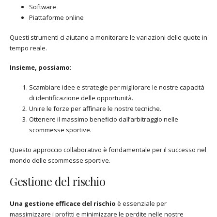
Software
Piattaforme online
Questi strumenti ci aiutano a monitorare le variazioni delle quote in
tempo reale.
Insieme, possiamo:
Scambiare idee e strategie per migliorare le nostre capacità
di identificazione delle opportunità.
Unire le forze per affinare le nostre tecniche.
Ottenere il massimo beneficio dall’arbitraggio nelle
scommesse sportive.
Questo approccio collaborativo è fondamentale per il successo nel
mondo delle scommesse sportive.
Gestione del rischio
Una gestione efficace del rischio
è essenziale per
massimizzare i profitti e minimizzare le perdite nelle nostre