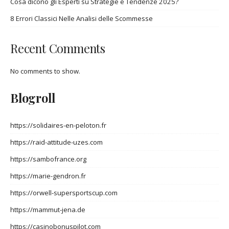
Cosa dicono gli Esperti su Strategie e Tendenze 2025?
8 Errori Classici Nelle Analisi delle Scommesse
Recent Comments
No comments to show.
Blogroll
https://solidaires-en-peloton.fr
https://raid-attitude-uzes.com
https://sambofrance.org
https://marie-gendron.fr
https://orwell-supersportscup.com
https://mammut-jena.de
https://casinobonuspilot.com