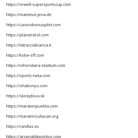
https://orwell-supersportscup.com
https://mammut-jena.de
https://casinobonuspilot.com
https://planet-tirol.com
https://latracciabianca.it
https://kobe-sff.com
https://nihondaira-stadium.com
https://sports-neta.com
https://shabonyu.com
https://skirejdova.sk
https://maratonpuebla.com
https://maratonculiacan.org
https://ranillas.es
https://arsenaldeportivo.com