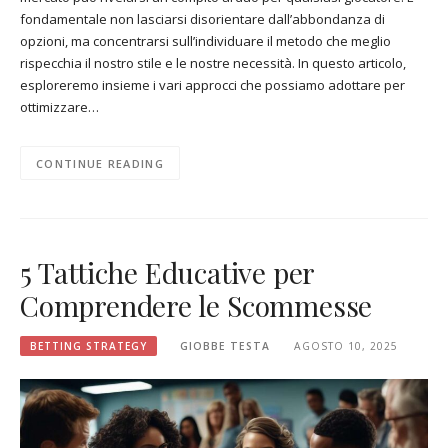
fondamentale non lasciarsi disorientare dall’abbondanza di
opzioni, ma concentrarsi sull’individuare il metodo che meglio
rispecchia il nostro stile e le nostre necessità. In questo articolo,
esploreremo insieme i vari approcci che possiamo adottare per
ottimizzare…
CONTINUE READING
5 Tattiche Educative per
Comprendere le Scommesse
BETTING STRATEGY
GIOBBE TESTA
AGOSTO 10, 2025