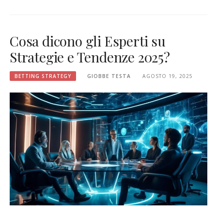
Cosa dicono gli Esperti su
Strategie e Tendenze 2025?
BETTING STRATEGY
GIOBBE TESTA
AGOSTO 19, 2025