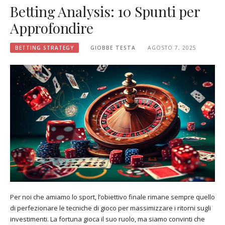
Betting Analysis: 10 Spunti per
Approfondire
BETTING STRATEGY
GIOBBE TESTA
AGOSTO 7, 2025
Per noi che amiamo lo sport, l’obiettivo finale rimane sempre quello
di perfezionare le tecniche di gioco per massimizzare i ritorni sugli
investimenti. La fortuna gioca il suo ruolo, ma siamo convinti che