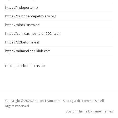
https://indeporte.mx
https://cluborientepetrolero.org
https://black-snow.se
https://canlicasinositeleri2021.com
https://22betonline.it
https://admiral777-klub.com
no deposit bonus casino
Copyright © 2026 AndroniTeam.com - Strategia di scommessa. All
Rights Reserved.
Boston Theme by
FameThemes